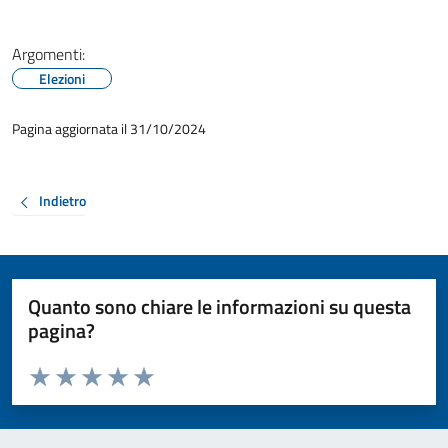
Argomenti:
Elezioni
Pagina aggiornata il 31/10/2024
Indietro
Quanto sono chiare le informazioni su questa
pagina?
Valuta da 1 a 5 stelle la pagina
Valuta 1 stelle su 5
Valuta 2 stelle su 5
Valuta 3 stelle su 5
Valuta 4 stelle su 5
Valuta 5 stelle su 5