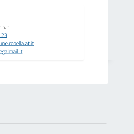
t n. 1
123
ne.robella.at.it
egalmail.it