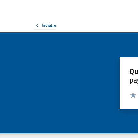
Indietro
Qu
pa
Valut
Valu