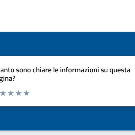
anto sono chiare le informazioni su questa
gina?
a da 1 a 5 stelle la pagina
ta 1 stelle su 5
Valuta 2 stelle su 5
Valuta 3 stelle su 5
Valuta 4 stelle su 5
Valuta 5 stelle su 5