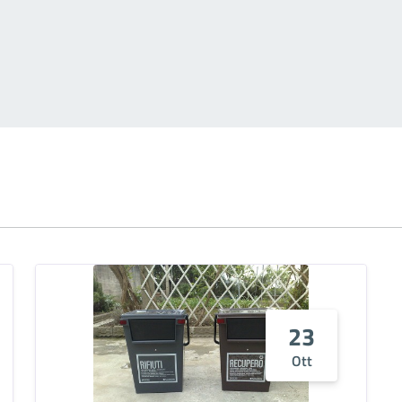
23
Ott