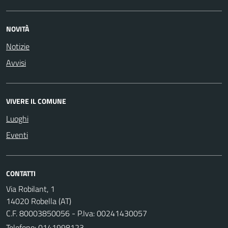
NOVITÀ
Notizie
Avvisi
VIVERE IL COMUNE
Luoghi
Eventi
CONTATTI
Via Robilant, 1
14020 Robella (AT)
C.F. 80003850056 - P.Iva: 00241430057
Telefono:
0141998123