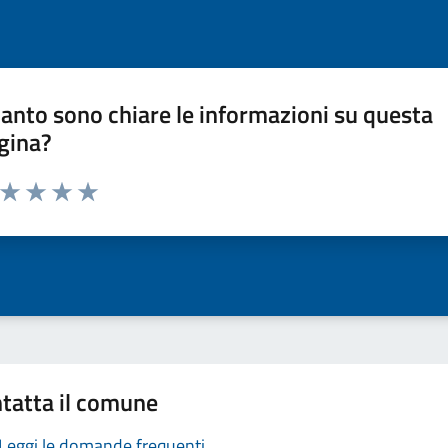
anto sono chiare le informazioni su questa
gina?
a da 1 a 5 stelle la pagina
ta 1 stelle su 5
Valuta 2 stelle su 5
Valuta 3 stelle su 5
Valuta 4 stelle su 5
Valuta 5 stelle su 5
tatta il comune
Leggi le domande frequenti