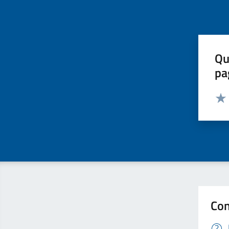
Qu
pa
Valut
Valu
Con