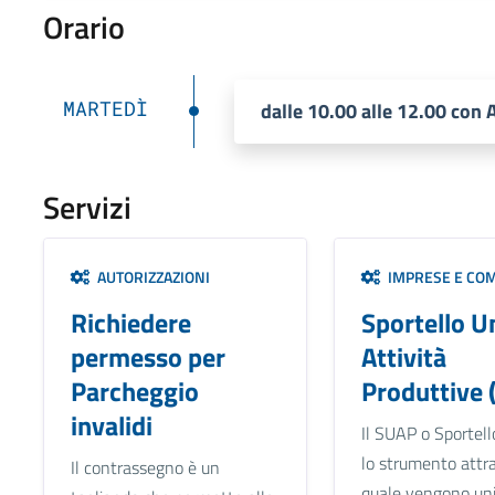
Orario
MARTEDÌ
dalle 10.00 alle 12.00 co
Servizi
AUTORIZZAZIONI
IMPRESE E CO
Richiedere
Sportello U
permesso per
Attività
Parcheggio
Produttive 
invalidi
Il SUAP o Sportell
lo strumento attra
Il contrassegno è un
quale vengono unif