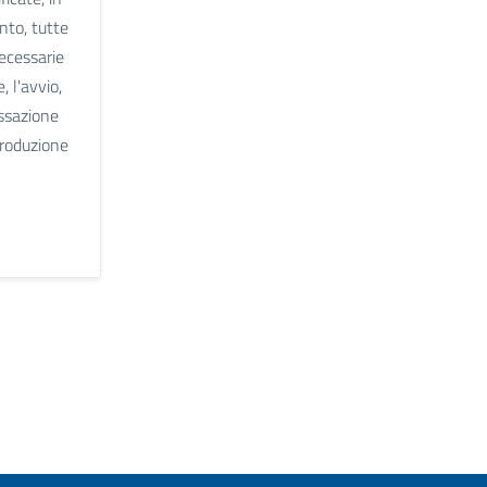
nto, tutte
necessarie
, l'avvio,
essazione
produzione