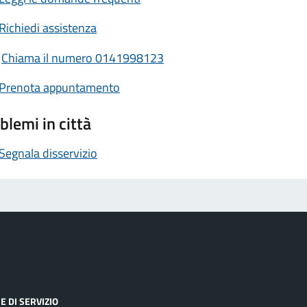
Richiedi assistenza
Chiama il numero 0141998123
Prenota appuntamento
blemi in città
Segnala disservizio
E DI SERVIZIO