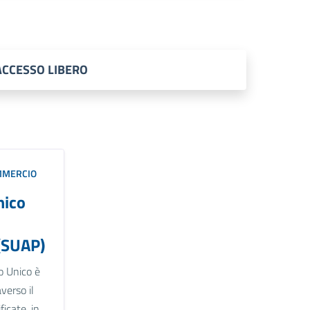
n ACCESSO LIBERO
MMERCIO
nico
(SUAP)
o Unico è
verso il
icate, in